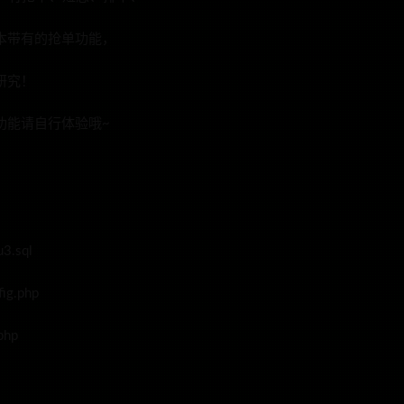
本带有的抢单功能，
研究！
功能请自行体验哦~
.sql
g.php
hp