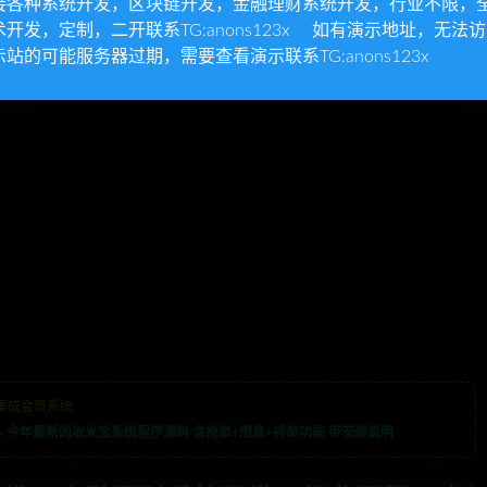
接各种系统开发，区块链开发，金融理财系统开发，行业不限，
术开发，定制，二开联系TG:anons123x 如有演示地址，无法
示站的可能服务器过期，需要查看演示联系TG:anons123x
集成会员系统
»
今年最新的收米宝系统程序源码 含抢单+短息+排单功能 带安装说明