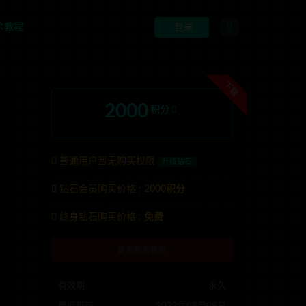
术教程
登录
下载
2000
积分
普通用户暂无购买权限
升级钻石
钻石会员购买价格 :
2000积分
系TG:anons123x
终身钻石购买价格 :
免费
暂无购买权限
有效期
永久