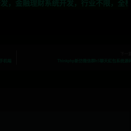
，行业不限，全栈技术开发，定制，二开联
下一
手机端
Thinkphp新仿微信群h5聊天紅包系统源