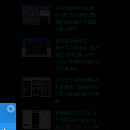
在线手机网关发信源
码/短信群发系统/双向
短信系统源码/国际短
信群发系统
新交易所源码/借
贷/IEO/锁仓挖矿/投资
理财/跟单团队/NFT/
币币交易/期权交易/合
约交易源码
多国语言国际版理财返
利适用各行业投资海外
项目投资金融源码定制
版
×
高端股票系统源码/海
外股票/配资/美股/港
股/台股/打新/大宗/海