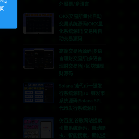
全栈
外股票/多语言
访问
OKX交易所量化自动
交易系统源码|OKX量
化系统源码|交易所自
动交易源码
高端交易所源码|多语
言理财交易所|多语言
理财交易所|/区块链理
财源码
Solana 链代币一键发
行系统源码|sol 链发币
系统源码|Solana SPL
代币发行系统源码
仿百度,谷歌网站搜索
引擎系统源码，自动爬
虫、智能搜索，智能搜