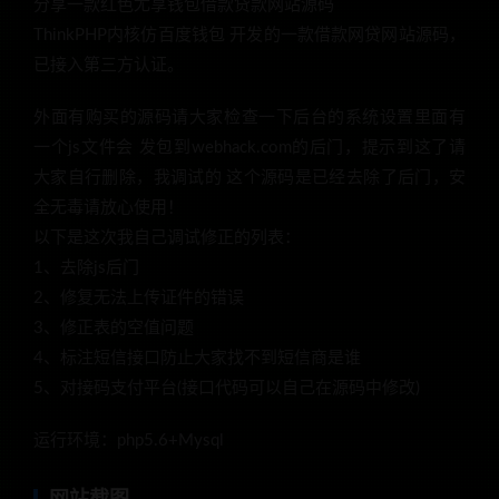
分享一款红色尤享钱包借款贷款网站源码
ThinkPHP内核仿百度钱包 开发的一款借款网贷网站源码，
已接入第三方认证。
外面有购买的源码请大家检查一下后台的系统设置里面有
一个js文件会 发包到webhack.com的后门，提示到这了请
大家自行删除，我调试的 这个源码是已经去除了后门，安
全无毒请放心使用！
以下是这次我自己调试修正的列表：
1、去除js后门
2、修复无法上传证件的错误
3、修正表的空值问题
4、标注短信接口防止大家找不到短信商是谁
5、对接码支付平台(接口代码可以自己在源码中修改)
运行环境：php5.6+Mysql