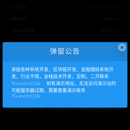
最近更新
2023年08月22日
解压密码：
ys202.com
Telegram客服
anons123x
×
弹窗公告
区块养鼠
区块链
承接各种系统开发，区块链开发，金融理财系统开
RIPRO主题是一个优秀的主题，极致后台体验，无插件，集成会
发，行业不限，全栈技术开发，定制，二开联系
员系统
TG:anons123x 如有演示地址，无法访问演示站的
YS源码,整站源码下载,php网站源码,源码资源网,网站模板
»
区块
可能服务器过期，需要查看演示联系
养鼠非你莫鼠区块宠物养殖源码下载
TG:anons123x
发，区块链开发，金融理财系统开发，行业不限，全栈技术