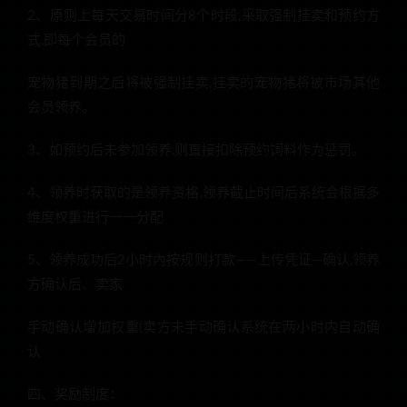
2、原则上每天交易时间分8个时段,采取强制挂卖和预约方
式,即每个会员的
宠物猪到期之后将被强制挂卖,挂卖的宠物猪将被市场其他
会员领养。
3、如预约后未参加领养,则直接扣除预约饲料作为惩罚。
4、领养时获取的是领养资格,领养截止时间后系统会根据多
维度权重进行一一分配
5、领养成功后2小时內按规则打款——上传凭证—确认,领养
方确认后、卖家
手动确认增加权重(卖方未手动确认系统在两小时内自动确
认
四、奖励制度：