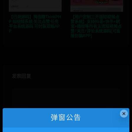
【已测源码】拇指赚ThinkPH
【用户定制三开版短视频点
P 短视频系统 关注点赞 任务
赞系统】支持抖音+快手+刷
平台系统源码 可封装双端AP
宝+微视等所有主流短视频点
P
赞/关注/评论系统源码[可直
接封装APP]
发表回复
×
弹窗公告
昵称*