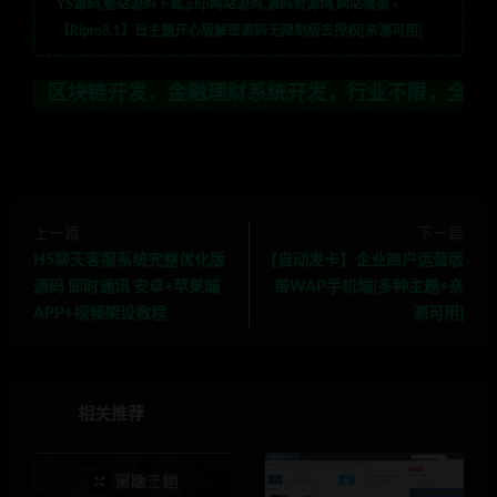
YS源码,整站源码下载,php网站源码,源码资源网,网站模板
»
【Ripro8.1】日主题开心版解密源码无限制版去授权[亲测可用]
发，金融理财系统开发，行业不限，全栈技术开发，定制，
上一篇
下一篇
H5聊天客服系统完整优化版
【自动发卡】企业商户运营版
源码 即时通讯 安卓+苹果端
带WAP手机端[多种主题+亲
APP+视频架设教程
测可用]
相关推荐