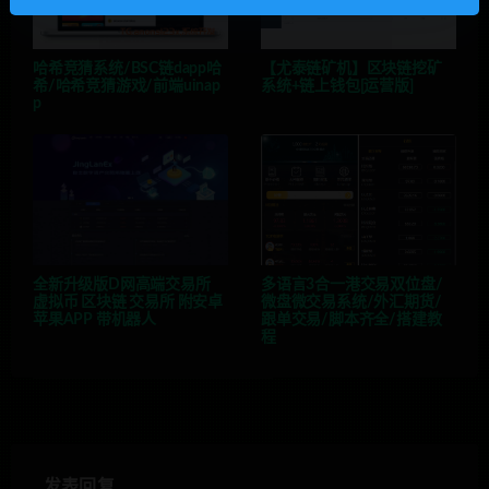
哈希竞猜系统/BSC链dapp哈
【尤泰链矿机】区块链挖矿
希/哈希竞猜游戏/前端uinap
系统+链上钱包[运营版]
p
全新升级版D网高端交易所
多语言3合一港交易双位盘/
虚拟币 区块链 交易所 附安卓
微盘微交易系统/外汇期货/
苹果APP 带机器人
跟单交易/脚本齐全/搭建教
程
发表回复