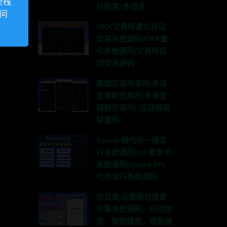
全栈
外股票/多语言
访问
OKX交易所量化自动
交易系统源码|OKX量
化系统源码|交易所自
动交易源码
高端交易所源码|多语
言理财交易所|多语言
理财交易所|/区块链理
财源码
Solana 链代币一键发
行系统源码|sol 链发币
系统源码|Solana SPL
代币发行系统源码
仿百度,谷歌网站搜索
引擎系统源码，自动爬
虫、智能搜索，智能搜