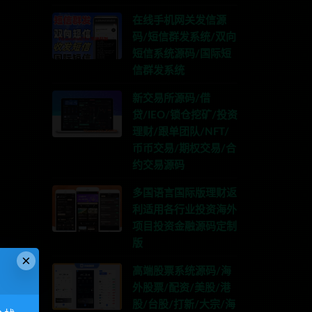
在线手机网关发信源
码/短信群发系统/双向
短信系统源码/国际短
信群发系统
新交易所源码/借
贷/IEO/锁仓挖矿/投资
理财/跟单团队/NFT/
币币交易/期权交易/合
约交易源码
多国语言国际版理财返
利适用各行业投资海外
项目投资金融源码定制
版
×
高端股票系统源码/海
外股票/配资/美股/港
股/台股/打新/大宗/海