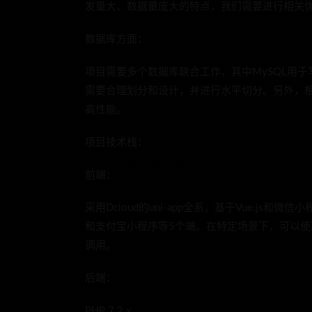
发量大、数据量庞大的特点，我们需要进行相关
数据库方面：
项目需要多个数据库联合工作，其中MySQL用于
需要合理划分和设计，并进行水平切分。另外，根
高性能。
项目技术栈：
前端：
采用Dcloud的uni-app全系，基于Vue.js和
和支付宝小程序等5个端。在特定场景下，可以使用w
调用。
后端：
PHP 7.2.x