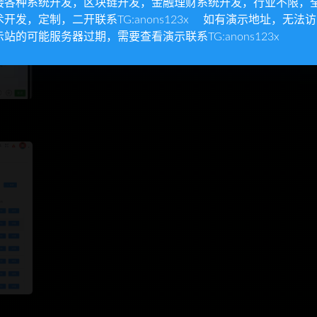
接各种系统开发，区块链开发，金融理财系统开发，行业不限，
术开发，定制，二开联系TG:anons123x 如有演示地址，无法
示站的可能服务器过期，需要查看演示联系TG:anons123x