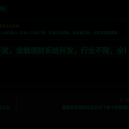
源码
集成会员系统
»
IM系统H5+安卓+IOS客户端：实现红包转账、朋友圈功能，并附带视频教程
，行业不限，全栈技术开发，定制，二开联
下一
功能以及
最新版波猫商店自动发卡售卡系统源