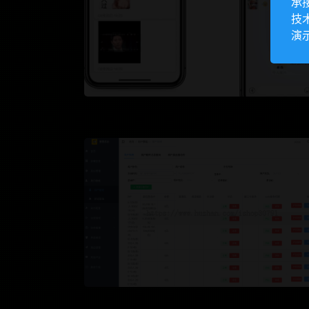
承
技
演