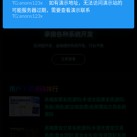
立即查看
TG:anons123x 如有演示地址，无法访问演示站的
可能服务器过期，需要查看演示联系
TG:anons123x
承接各种系统开发
区块链开发，金融理财系统开发，行业不限
立即查看
用户下载源码排行
高端股票系统源码|多语言股票系统源码|
美股|港股|新加坡股票|股票模拟交易系统
源码
高端黄金交易系统源码|多语言黄金交易
系统|黄金理财|黄金金投资|投资理财系统