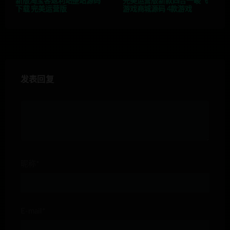
新版淘宝客返利站整站源码
完美运营版新款四合一峻飞
下载 完美运营版
游戏商城源码 4款游戏
发表回复
昵称*
E-mail*