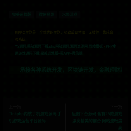
完美运营版
微信登录
水果游戏
RIPRO主题是一个优秀的主题，极致后台体验，无插件，集成会
员系统
YS源码,整站源码下载,php网站源码,源码资源网,网站模板
»
PHP水
果游戏源码下载 完美运营版+带APP+微信端
承接各种系统开发，区块链开发，金融理财系统开发，行业不
上一篇
下一篇
Tinkphp内核手机游戏源码 手
迈图平台源码 含有25款游戏
机游戏运营平台源码
漂亮精美的前台 网站流畅度
高