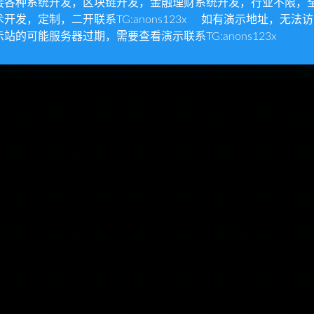
接各种系统开发，区块链开发，金融理财系统开发，行业不限，
术开发，定制，二开联系TG:anons123x 如有演示地址，无法
示站的可能服务器过期，需要查看演示联系TG:anons123x