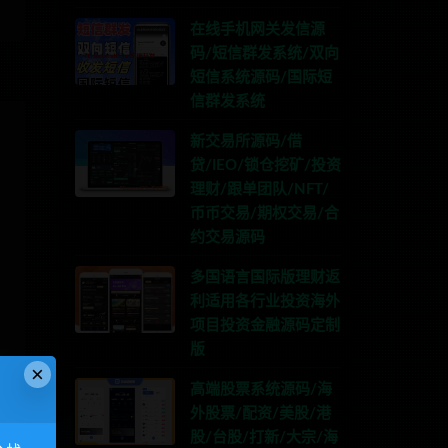
在线手机网关发信源
码/短信群发系统/双向
短信系统源码/国际短
信群发系统
新交易所源码/借
贷/IEO/锁仓挖矿/投资
理财/跟单团队/NFT/
币币交易/期权交易/合
约交易源码
多国语言国际版理财返
利适用各行业投资海外
项目投资金融源码定制
版
×
高端股票系统源码/海
外股票/配资/美股/港
股/台股/打新/大宗/海