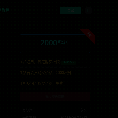
术教程
登录
下载
2000
积分
普通用户暂无购买权限
升级钻石
钻石会员购买价格 :
2000积分
系TG:anons123x
终身钻石购买价格 :
免费
暂无购买权限
有效期
永久