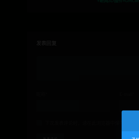
+断网3D插件+GMClie
发表回复
昵称*
E-mail*
下次发表评论时，请在此浏览器中保存我的姓