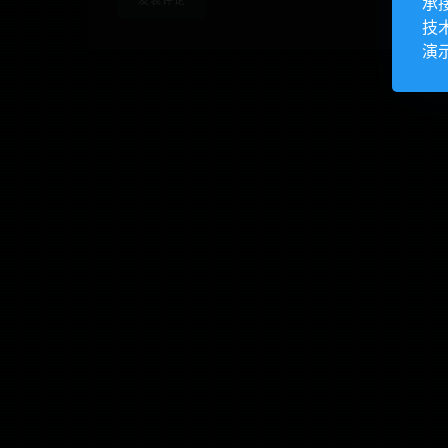
承
技
演