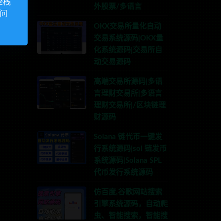
全栈
外股票/多语言
访问
OKX交易所量化自动
交易系统源码|OKX量
化系统源码|交易所自
动交易源码
高端交易所源码|多语
言理财交易所|多语言
理财交易所|/区块链理
财源码
Solana 链代币一键发
行系统源码|sol 链发币
系统源码|Solana SPL
代币发行系统源码
仿百度,谷歌网站搜索
引擎系统源码，自动爬
虫、智能搜索，智能搜