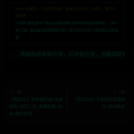
RIPRO主题是一个优秀的主题，极致后台体验，无插件，集成会
员系统
YS源码,整站源码下载,php网站源码,源码资源网,网站模板
»
【麻
辣江湖】服务端电脑网游单机版一键安装游戏客户端内附GM完美
版
种系统开发，区块链开发，金融理财系统开发，行业不限，
上一篇
下一篇
【预言OL】网单服务端+免虚
【风云3D】手游服务器端源
拟机+修改工具+商城系统+金
码+架设教程
币+每日任务