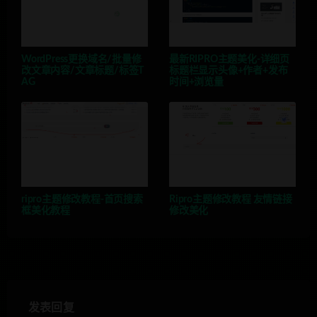
WordPress更换域名/批量修
最新RIPRO主题美化-详细页
改文章内容/文章标题/标签T
标题栏显示头像+作者+发布
AG
时间+浏览量
ripro主题修改教程-首页搜索
Ripro主题修改教程 友情链接
框美化教程
修改美化
发表回复