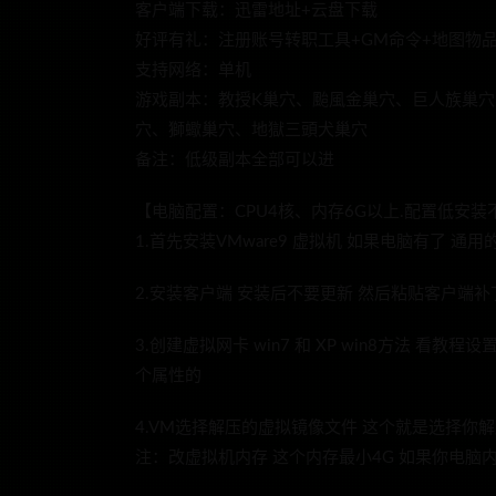
客户端下载：迅雷地址+云盘下载
好评有礼：注册账号转职工具+GM命令+地图物品
支持网络：单机
游戏副本：教授K巢穴、颱風金巢穴、巨人族巢
穴、獅蠍巢穴、地獄三頭犬巢穴
备注：低级副本全部可以进
【电脑配置：CPU4核、内存6G以上.配置低安装
1.首先安装VMware9 虚拟机 如果电脑有了 通
2.安装客户端 安装后不要更新 然后粘贴客户端
3.创建虚拟网卡 win7 和 XP win8方法 看教程
个属性的
4.VM选择解压的虚拟镜像文件 这个就是选择你解
注：改虚拟机内存 这个内存最小4G 如果你电脑内