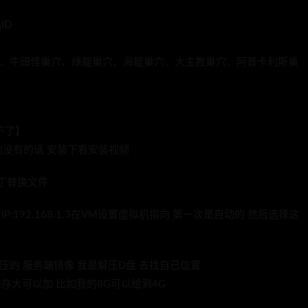
ID
穴、牛頭怪巢穴、綠龍巢穴、海龍巢穴、大主教巢穴、阿普卡利斯巢
不了】
用的没有的话 安装下看安装视频
补丁替换文件
设置IP:192.168.1.3在VM设置虚拟机指向 第一次是自动的 然后选择这
压的 服务端镜像 我是解压D盘 去找自己位置
存大可以加 比如我的8G可以给到4G