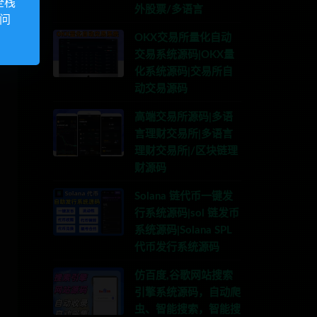
全栈
外股票/多语言
访问
OKX交易所量化自动
交易系统源码|OKX量
化系统源码|交易所自
动交易源码
高端交易所源码|多语
言理财交易所|多语言
理财交易所|/区块链理
财源码
Solana 链代币一键发
行系统源码|sol 链发币
系统源码|Solana SPL
代币发行系统源码
仿百度,谷歌网站搜索
引擎系统源码，自动爬
虫、智能搜索，智能搜