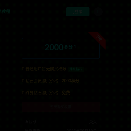
术教程
登录
下载
2000
积分
普通用户暂无购买权限
升级钻石
钻石会员购买价格 :
2000积分
系TG:anons123x
终身钻石购买价格 :
免费
暂无购买权限
有效期
永久