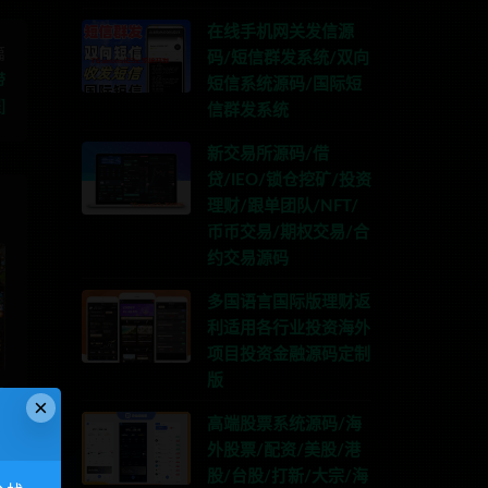
在线手机网关发信源
篇
码/短信群发系统/双向
带
短信系统源码/国际短
]
信群发系统
新交易所源码/借
贷/IEO/锁仓挖矿/投资
理财/跟单团队/NFT/
币币交易/期权交易/合
约交易源码
多国语言国际版理财返
利适用各行业投资海外
项目投资金融源码定制
版
一
×
高端股票系统源码/海
外股票/配资/美股/港
股/台股/打新/大宗/海