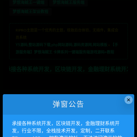
梦想海贼王一键端
梦想海贼王服务端
梦想海贼王架设教程
RIPRO主题是一个优秀的主题，极致后台体验，无插件，集成会
员系统
YS源码,整站源码下载,php网站源码,源码资源网,网站模板
»
【手
游服务端】梦想海贼王 卡牌系列一键端服务端游戏源码+教程
开发，区块链开发，金融理财系统开发，行业不限，全栈技
×
弹窗公告
上一篇
下一篇
【手游服务端】梦幻西游MT3
【手游服务端】元素王座H5
仿端手工游戏服务端源码[教
西游换皮小精灵游戏服务端
承接各种系统开发，区块链开发，金融理财系统开
程+授权物品后台]
[教程+授权物品后台]
发，行业不限，全栈技术开发，定制，二开联系