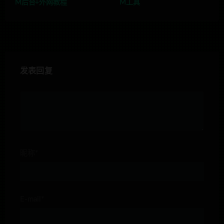
M后台+外网教程
M工具
发表回复
昵称*
E-mail*