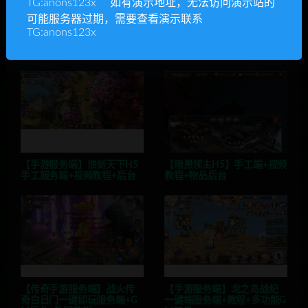
TG:anons123x 如有演示地址，无法访问演示站的
可能服务器过期，需要查看演示联系
TG:anons123x
相关推荐
【手游服务端】浪剑天下H5
【暗黑领主H5】手工端+视频
手工服务端+视频教程+后台
教程+物品后台
【传奇手游服务端】战火传
【手游服务端】龙之岛战纪
奇白日门一键即玩服务端+G
一键端服务端+教程+多功能G