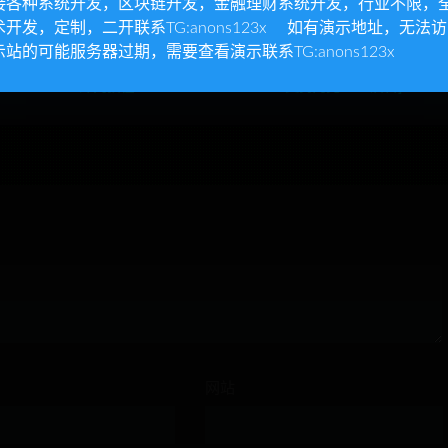
接各种系统开发，区块链开发，金融理财系统开发，行业不限，
术开发，定制，二开联系TG:anons123x 如有演示地址，无法
示站的可能服务器过期，需要查看演示联系TG:anons123x
端+教
【H5手游服务端】邪兵谱H5
【H5手游服务端】西游H5
最新总结版一键端+GM后台
美商业服务端游戏源码[教程
+外网教程
+支持内充+GM后台]
网站