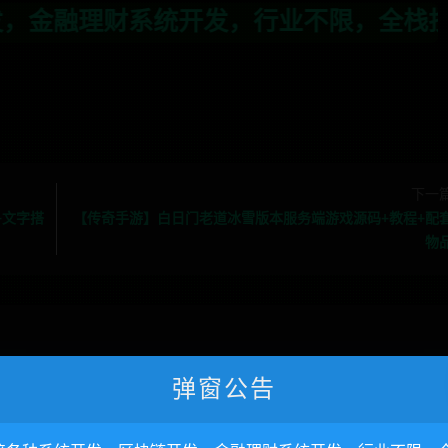
行业不限，全栈技术开发，定制，二开联系T
下一
+文字搭
【传奇手游】白日门老道冰雪版本服务端游戏源码+教程+配
物
弹窗公告