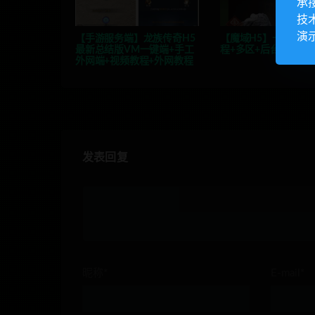
承
技
演
【手游服务端】龙族传奇H5
【魔域H5】一键神话
最新总结版VM一键端+手工
程+多区+后台
外网端+视频教程+外网教程
发表回复
昵称*
E-mail*