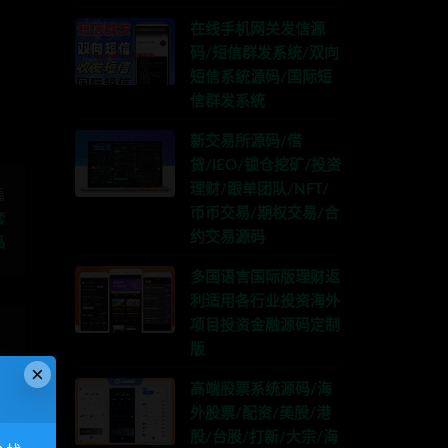
G:anons123x
在线手机网关发信源
码/短信群发系统/双向
短信系统源码/国际短
信群发系统
新交易所源码/借
贷/IEO/锁仓挖矿/投资
理财/跟单团队/NFT/
篇
币币交易/期权交易/合
套
约交易源码
品
多国语言国际版理财返
利适用各行业投资海外
项目投资金融源码定制
版
×
高端股票系统源码/海
外股票/配资/美股/港
股/台股/打新/大宗/海