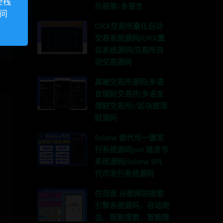
全栈
外股票/多语言
访问
OKX交易所量化自动
完
交易系统源码|OKX量
化系统源码|交易所自
动交易源码
高端交易所源码|多语
言理财交易所|多语言
理财交易所|/区块链理
财源码
Solana 链代币一键发
行系统源码|sol 链发币
系统源码|Solana SPL
代币发行系统源码
仿百度,谷歌网站搜索
引擎系统源码，自动爬
虫、智能搜索，智能搜