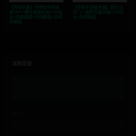
【传奇手游】传奇世界特戒
【传奇手游服务端】复古白
版VM一键安装服务端+GM后
日门一键即玩服务端+GM后
台+视频教程+外网教程+安卓
台+外网教程
苹果端
发表回复
昵称*