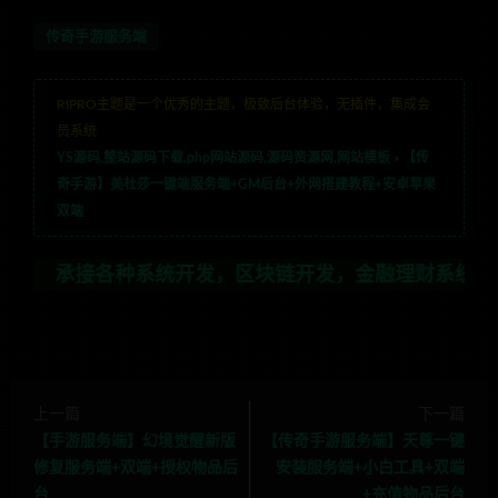
传奇手游服务端
RIPRO主题是一个优秀的主题，极致后台体验，无插件，集成会
员系统
YS源码,整站源码下载,php网站源码,源码资源网,网站模板
»
【传
奇手游】美杜莎一键端服务端+GM后台+外网搭建教程+安卓苹果
双端
种系统开发，区块链开发，金融理财系统开发，行业不限，
上一篇
下一篇
【手游服务端】幻境觉醒新版
【传奇手游服务端】天尊一键
修复服务端+双端+授权物品后
安装服务端+小白工具+双端
台
+充值物品后台