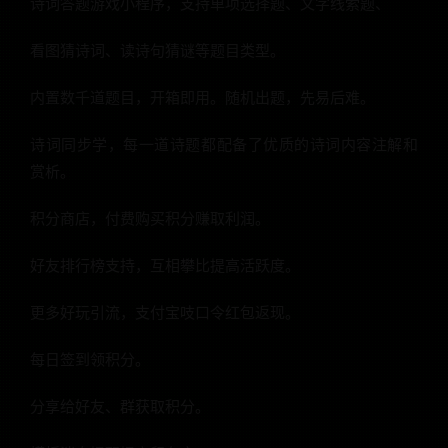
诗词答题游戏小程序，支持单项选择题、文字线索题、
看图猜诗词、读诗句猜谜等题目类型。
内置数千道题目，开箱即用。随机出题，先易后难。
诗词同步学，每一道诗题都配备了优质的诗词内容注解和
赏析。
积分商店，付费购买积分赚取利润。
好友排行榜支持，互相攀比提高活跃度。
更多好玩引流，支付宝吱口令红包返现。
每日签到领积分。
分享给好友、群获取积分。