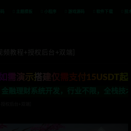
源码
主题模板
小程序
游戏源码
软件下载
技
频教程+授权后台+双端]
如需演示搭建仅需支付15USDT起
，全栈技术开发，定制，二开联系TG:a
授权后台+双端]