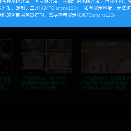
接各种系统开发，区块链开发，金融理财系统开发，行业不限，
教
术开发，定制，二开联系TG:anons123x 如有演示地址，无法
示站的可能服务器过期，需要查看演示联系TG:anons123x
霆传奇
【手游服务端】梦幻寻秦一
【手游服务端】天龙荣耀 客
小白工具
键端服务端游戏+教程+GM
户端打包+服务端配置编译
授权后
工具+安卓+IOS双端
+视频教程+简体中文配置