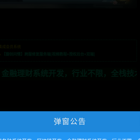
集成会员系统
»
【御剑问情】跨服修复服务端[视频教程+授权后台+双端]
，全栈技术开发，定制，二开联系TG:a
弹窗公告
下一
键既玩
H5财神到游戏源码+对接Z支付推广正常+内含截图及视频搭