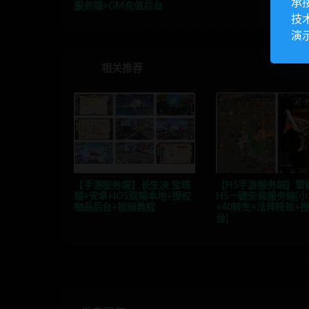
承
服务端+GM充值后台
技
演
相关推荐
【手游服务端】长生决 宝塔
【H5手游服务端】雷
端+安卓+IOS双端本地+授权
H5一键安装服务端[
物品后台+视频教程
+40转生+法阵特效+
台]