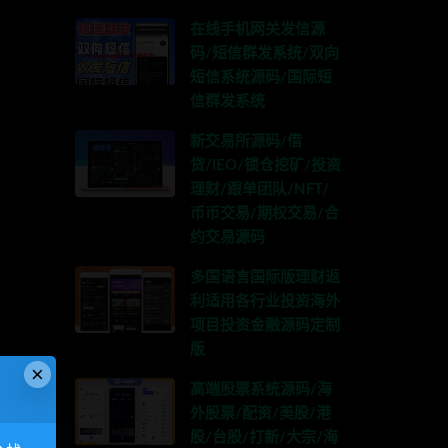
在线手机网关发信源
码/短信群发系统/双向
短信系统源码/国际短
信群发系统
新交易所源码/借
贷/IEO/锁仓挖矿/投资
理财/跟单团队/NFT/
币币交易/期权交易/合
nons123x
约交易源码
多国语言国际版理财返
利适用各行业投资海外
项目投资金融源码定制
版
×
高端股票系统源码/海
篇
外股票/配资/美股/港
建
股/台股/打新/大宗/海