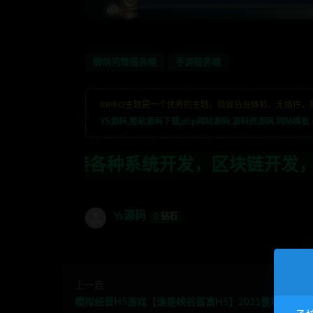
御剑问情服务端
手游服务端
RIPRO主题是一个优秀的主题，极致后台体验，无插件，
YS源码,整站源码下载,php网站源码,源码资源网,网站模板
区块链开发，金融理财系统开发，行业不限
Ys源码
钻石
上一篇
模拟经营H5游戏【谁是峡谷首富H5】2021整理Win一