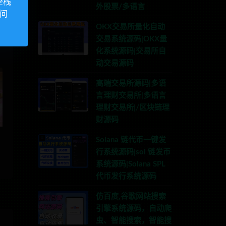
全栈
程
外股票/多语言
访问
OKX交易所量化自动
交易系统源码|OKX量
化系统源码|交易所自
动交易源码
高端交易所源码|多语
言理财交易所|多语言
理财交易所|/区块链理
财源码
Solana 链代币一键发
行系统源码|sol 链发币
系统源码|Solana SPL
代币发行系统源码
仿百度,谷歌网站搜索
引擎系统源码，自动爬
虫、智能搜索，智能搜