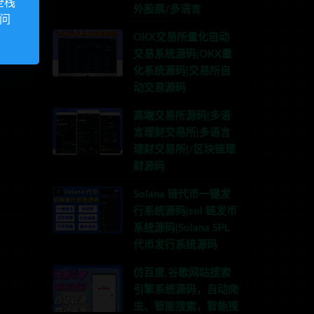
全栈
外股票/多语言
访问
OKX交易所量化自动
交易系统源码|OKX量
化系统源码|交易所自
动交易源码
高端交易所源码|多语
言理财交易所|多语言
理财交易所|/区块链理
财源码
Solana 链代币一键发
行系统源码|sol 链发币
系统源码|Solana SPL
代币发行系统源码
仿百度,谷歌网站搜索
引擎系统源码，自动爬
虫、智能搜索，智能搜