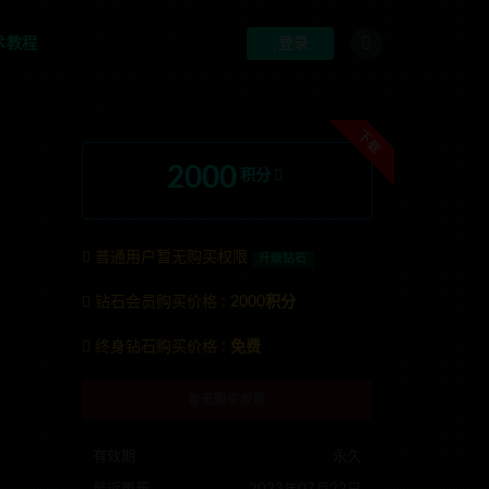
术教程
登录
下载
2000
积分
普通用户暂无购买权限
升级钻石
钻石会员购买价格 :
2000积分
联系TG:anons123x
终身钻石购买价格 :
免费
暂无购买权限
有效期
永久