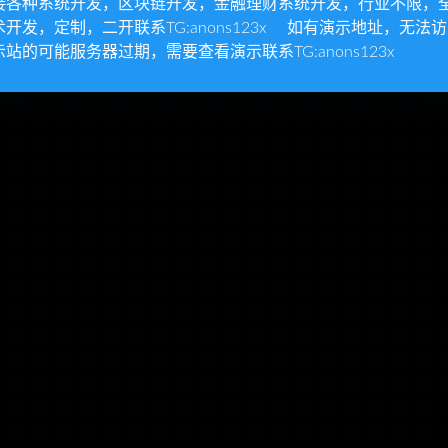
接各种系统开发，区块链开发，金融理财系统开发，行业不限，
术开发，定制，二开联系TG:anons123x 如有演示地址，无法
示站的可能服务器过期，需要查看演示联系TG:anons123x