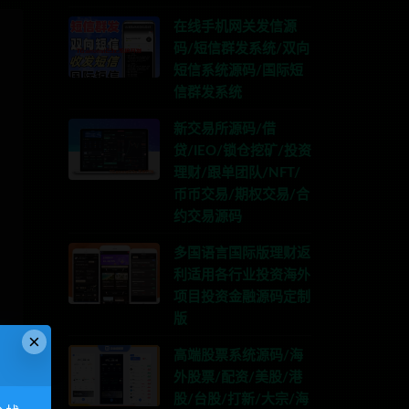
在线手机网关发信源
码/短信群发系统/双向
短信系统源码/国际短
信群发系统
新交易所源码/借
贷/IEO/锁仓挖矿/投资
理财/跟单团队/NFT/
币币交易/期权交易/合
约交易源码
多国语言国际版理财返
利适用各行业投资海外
项目投资金融源码定制
版
×
高端股票系统源码/海
外股票/配资/美股/港
股/台股/打新/大宗/海