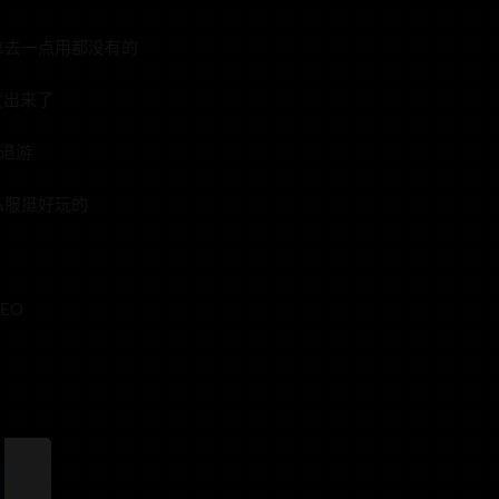
拿去一点用都没有的
发出来了
退游
私服挺好玩的
EO