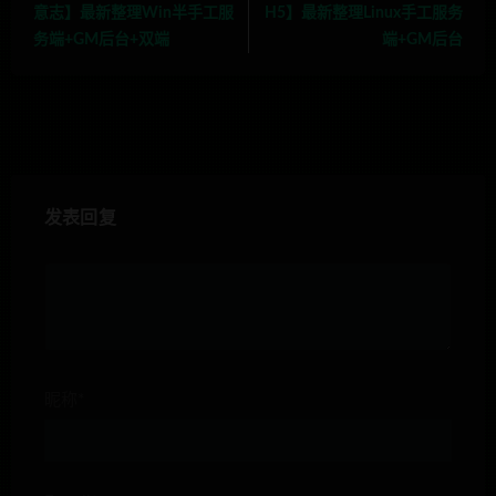
意志】最新整理Win半手工服
H5】最新整理Linux手工服务
务端+GM后台+双端
端+GM后台
发表回复
昵称*