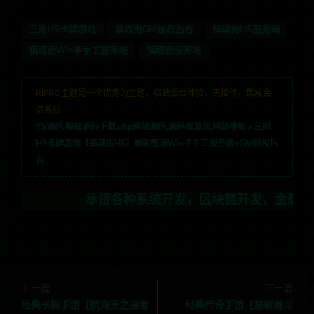
三网H5卡牌游戏
镇魂街GM授权后台
镇魂街H5服务端
镇魂街Win半手工服务端
镇魂街服务端
RIPRO主题是一个优秀的主题，极致后台体验，无插件，集成会
员系统
YS源码,整站源码下载,php网站源码,源码资源网,网站模板
»
三网
H5卡牌游戏【镇魂街H5】最新整理Win半手工服务端+GM授权后
台
承接各种系统开发，区块链开发，金融理财系统开发
上一篇
下一篇
经典卡牌手游【航海王之强者
经典传奇手游【怒斩屠龙