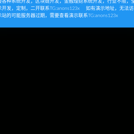
接各种系统开发，区块链开发，金融理财系统开发，行业不限，
术开发，定制，二开联系TG:anons123x 如有演示地址，无法
示站的可能服务器过期，需要查看演示联系TG:anons123x