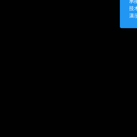
承
技
演