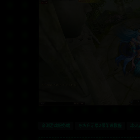
亲测游戏服务端
冰火启示录2带架设教程
冰火