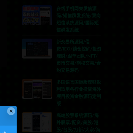
在线手机网关发信源
码/短信群发系统/双向
短信系统源码/国际短
信群发系统
新交易所源码/借
贷/IEO/锁仓挖矿/投资
理财/跟单团队/NFT/
币币交易/期权交易/合
约交易源码
多国语言国际版理财返
利适用各行业投资海外
项目投资金融源码定制
版
×
高端股票系统源码/海
外股票/配资/美股/港
股/台股/打新/大宗/海