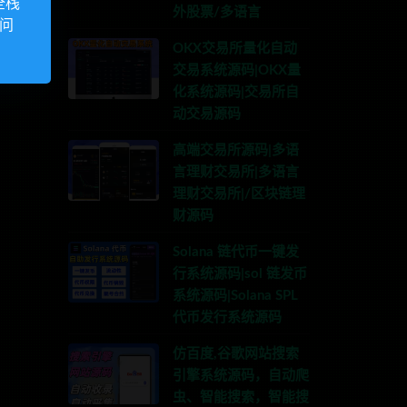
全栈
外股票/多语言
访问
OKX交易所量化自动
交易系统源码|OKX量
化系统源码|交易所自
动交易源码
高端交易所源码|多语
言理财交易所|多语言
理财交易所|/区块链理
财源码
Solana 链代币一键发
行系统源码|sol 链发币
系统源码|Solana SPL
代币发行系统源码
仿百度,谷歌网站搜索
引擎系统源码，自动爬
虫、智能搜索，智能搜