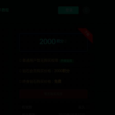
术教程
登录
下载
2000
积分
普通用户暂无购买权限
升级钻石
钻石会员购买价格 :
2000积分
G:anons123x
终身钻石购买价格 :
免费
暂无购买权限
有效期
永久