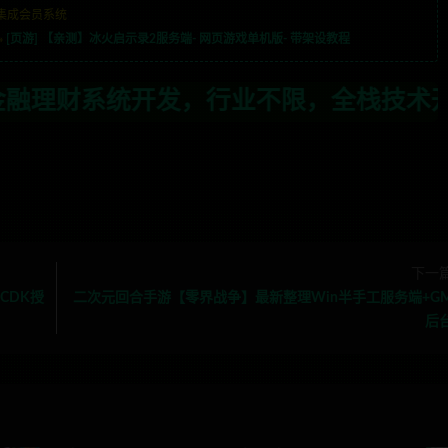
集成会员系统
»
[页游] 【亲测】冰火启示录2服务端- 网页游戏单机版- 带架设教程
业不限，全栈技术开发，定制，二开联系T
下一
CDK授
二次元回合手游【零界战争】最新整理Win半手工服务端+G
后