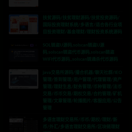
扶贫源码/扶贫理财源码/扶贫投资源码/
国际投资理财系统/多语言/适合各行业项
目投资理财/基金理财/理财投资系统源码
SOL链盗U源码,solscan链盗U源
码,solscan链盗代币源码,solscan链盗
WIFI代币源码,,solscan链通杀代币源码
java交易所源码/撮合机器/聊天社群/IEO
管理/签到管理/用户管理/代理管理/资产
管理/理财生息/财务管理/币种管理/法币
交易/币币交易/期权交易/合约管理/矿机
管理/文章管理/轮播图片/客服应用/公告
管理
多语言理财交易所/币币/期权/理财/新
币/外汇/多语言理财交易所/区块链理财