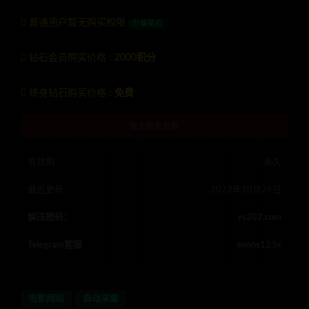
普通用户暂无购买权限
升级钻石
钻石会员购买价格 :
2000积分
终身钻石购买价格 :
免费
暂无购买权限
有效期
永久
最近更新
2023年10月29日
解压密码：
ys202.com
Telegram客服
anons123x
电影网站
自动采集