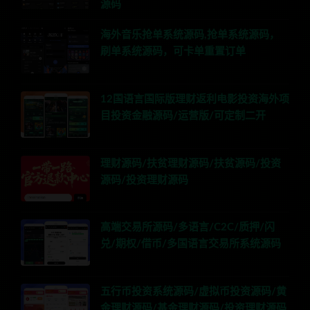
源码
海外音乐抢单系统源码,抢单系统源码，
刷单系统源码，可卡单重置订单
12国语言国际版理财返利电影投资海外项
目投资金融源码/运营版/可定制二开
理财源码/扶贫理财源码/扶贫源码/投资
源码/投资理财源码
高端交易所源码/多语言/C2C/质押/闪
兑/期权/借币/多国语言交易所系统源码
五行币投资系统源码/虚拟币投资源码/黄
金理财源码/基金理财源码/投资理财源码