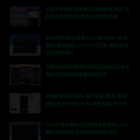
在线手机网关发信源码/短信群发系统/双
向短信系统源码/国际短信群发系统
新交易所源码/借贷/IEO/锁仓挖矿/投资
理财/跟单团队/NFT/币币交易/期权交易/
合约交易源码
多国语言国际版理财返利适用各行业投资
海外项目投资金融源码定制版
高端股票系统源码/海外股票/配资/美股/
港股/台股/打新/大宗/海外股票/多语言
OKX交易所量化自动交易系统源码|OKX
量化系统源码|交易所自动交易源码