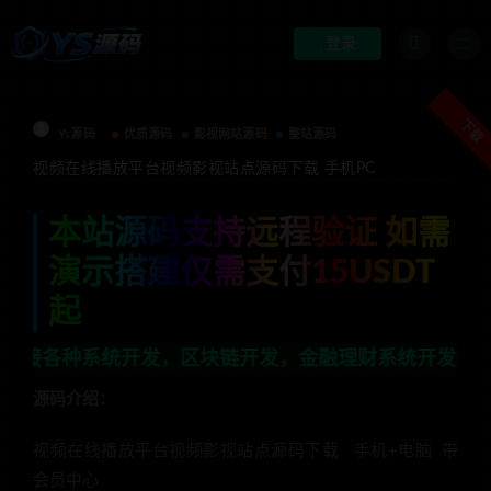
登录
下载
Ys源码
优质源码
影视网站源码
整站源码
视频在线播放平台视频影视站点源码下载 手机PC
本站源码支持远程验证 如需
演示搭建仅需支付15USDT
起
系统开发，区块链开发，金融理财系统开发，行业不限，全栈
源码介绍：
视频在线播放平台视频影视站点源码下载 手机+电脑 带
会员中心