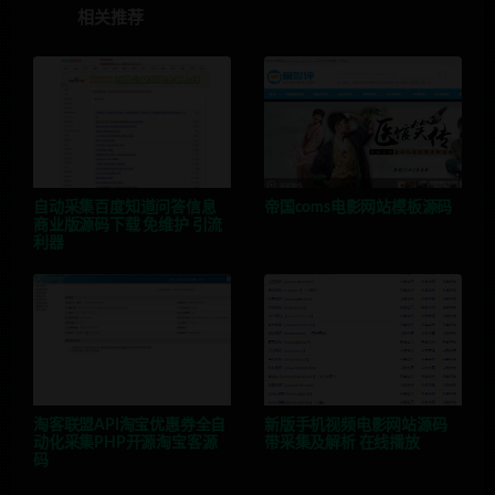
相关推荐
自动采集百度知道问答信息
帝国coms电影网站模板源码
商业版源码下载 免维护 引流
利器
淘客联盟API淘宝优惠券全自
新版手机视频电影网站源码
动化采集PHP开源淘宝客源
带采集及解析 在线播放
码