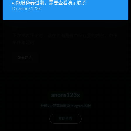
网站
可能服务器过期，需要查看演示联系
TG:anons123x
下次发表评论时，请在此浏览器中保存我的姓名、电子
邮件和网站
anons123x
开通VIP或充值联系Telegram客服
立即查看