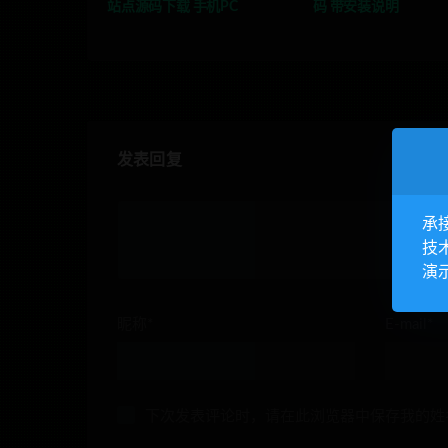
站点源码下载 手机PC
码 带安装说明
发表回复
承
技
演
昵称*
E-mail*
下次发表评论时，请在此浏览器中保存我的姓