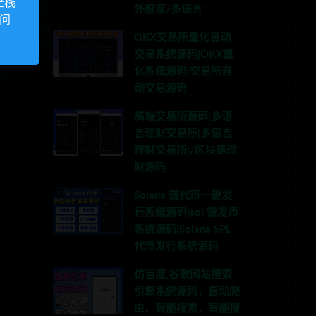
全栈
外股票/多语言
访问
OKX交易所量化自动
交易系统源码|OKX量
化系统源码|交易所自
动交易源码
高端交易所源码|多语
言理财交易所|多语言
理财交易所|/区块链理
财源码
Solana 链代币一键发
行系统源码|sol 链发币
系统源码|Solana SPL
代币发行系统源码
仿百度,谷歌网站搜索
引擎系统源码，自动爬
nons123x
虫、智能搜索，智能搜