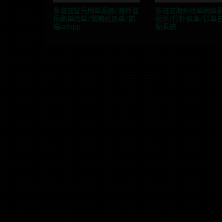
多语言音乐刷单系统/海外音
多语言海外抢单刷单系
乐刷单抢单/策略组派单/前
组杀/打针做单/订单
端uniapp
配系统