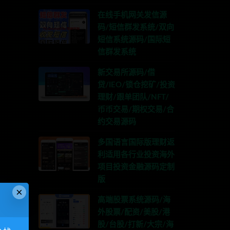
在线手机网关发信源
码/短信群发系统/双向
短信系统源码/国际短
信群发系统
新交易所源码/借
贷/IEO/锁仓挖矿/投资
理财/跟单团队/NFT/
币币交易/期权交易/合
约交易源码
多国语言国际版理财返
利适用各行业投资海外
项目投资金融源码定制
版
×
高端股票系统源码/海
外股票/配资/美股/港
股/台股/打新/大宗/海