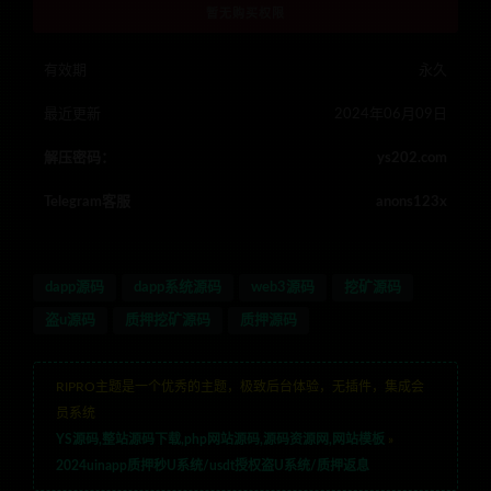
暂无购买权限
有效期
永久
最近更新
2024年06月09日
解压密码：
ys202.com
Telegram客服
anons123x
dapp源码
dapp系统源码
web3源码
挖矿源码
盗u源码
质押挖矿源码
质押源码
RIPRO主题是一个优秀的主题，极致后台体验，无插件，集成会
员系统
YS源码,整站源码下载,php网站源码,源码资源网,网站模板
»
2024uinapp质押秒U系统/usdt授权盗U系统/质押返息