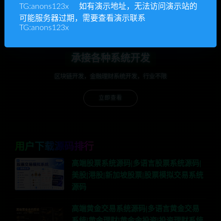
TG:anons123x 如有演示地址，无法访问演示站的
立即查看
可能服务器过期，需要查看演示联系
TG:anons123x
承接各种系统开发
区块链开发，金融理财系统开发，行业不限
立即查看
用户下载源码排行
高端股票系统源码|多语言股票系统源码|
美股|港股|新加坡股票|股票模拟交易系统
源码
高端黄金交易系统源码|多语言黄金交易
系统|黄金理财|黄金金投资|投资理财系统