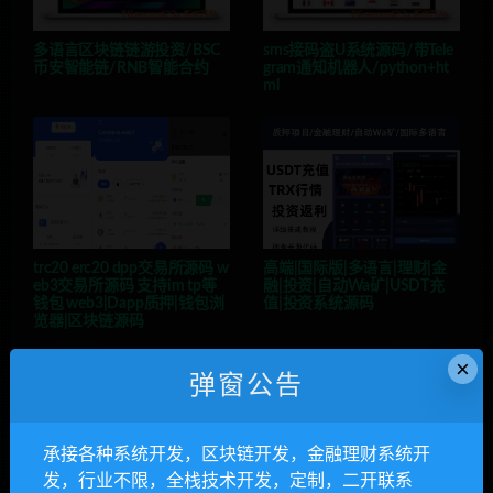
多语言区块链链游投资/BSC
sms接码盗U系统源码/带Tele
币安智能链/RNB智能合约
gram通知机器人/python+ht
ml
trc20 erc20 dpp交易所源码 w
高端|国际版|多语言|理财|金
eb3交易所源码 支持im tp等
融|投资|自动Wa矿|USDT充
钱包 web3|Dapp质押|钱包浏
值|投资系统源码
览器|区块链源码
×
弹窗公告
anons123x
承接各种系统开发，区块链开发，金融理财系统开
开通VIP或充值联系Telegram客服
发，行业不限，全栈技术开发，定制，二开联系