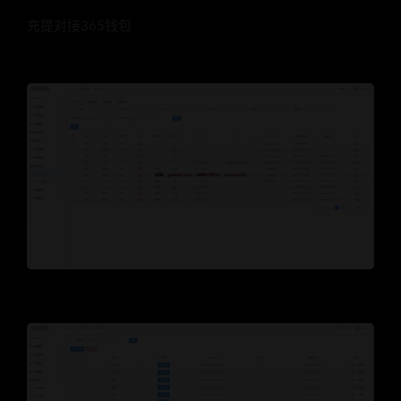
充提对接365钱包