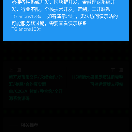
承接各种系统开发，区块链开发，金融理财系统开
YS源码,整站源码下载,php网站源码,源码资源网,网站模板
»
增流
发，行业不限，全栈技术开发，定制，二开联系
理财网站/任务网站/投资理财/VIP任务理财网站源码后台php前台
TG:anons123x 如有演示地址，无法访问演示站的
vue全开源
可能服务器过期，需要查看演示联系
TG:anons123x
链开发，金融理财系统开发，行业不限，全栈技术开发，定
上一篇
下一篇
新开发币币交易/永续合约/外
H5新版水果机网页注册完整
汇/美股/合约真实跟
可控运营版去授权
单/C2C/AI 控价/秒合约/全开
源系统源码
相关推荐