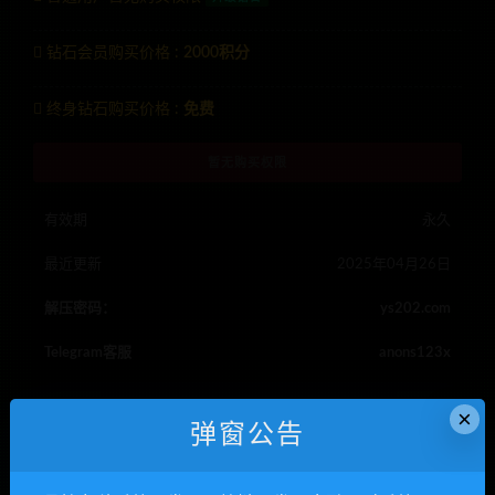
钻石会员购买价格 :
2000积分
终身钻石购买价格 :
免费
暂无购买权限
有效期
永久
最近更新
2025年04月26日
解压密码：
ys202.com
Telegram客服
anons123x
×
弹窗公告
RIPRO主题是一个优秀的主题，极致后台体验，无插件，集成会
员系统