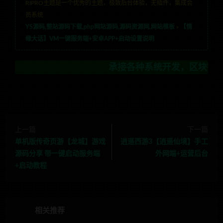
RIPRO主题是一个优秀的主题，极致后台体验，无插件，集成会
员系统
YS源码,整站源码下载,php网站源码,源码资源网,网站模板
»
【情
缘大话】VM一键服务端+安卓APP+启动设置说明
承接各种系统开发，区块链开发，金融理
上一篇
下一篇
单机版传奇页游【龙城】游戏
逍遥西游3【逍遥仙境】手工
源码分享 带一键启动服务端
外网端+运营后台
+启动教程
相关推荐