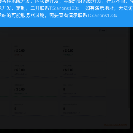
接各种系统开发，区块链开发，金融理财系统开发，行业不限，
术开发，定制，二开联系TG:anons123x 如有演示地址，无法
示站的可能服务器过期，需要查看演示联系TG:anons123x