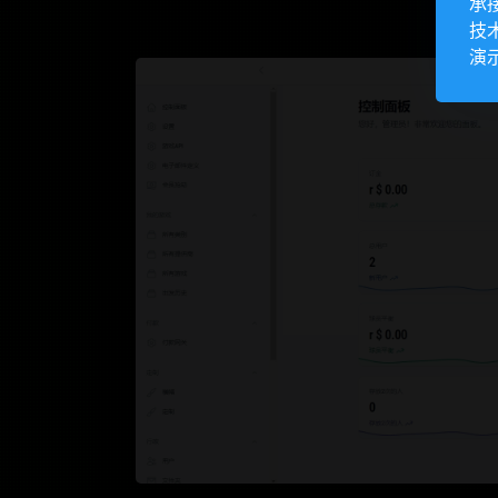
承
技
演