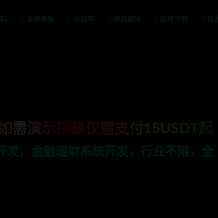
源码
主题模板
小程序
游戏源码
软件下载
技
如需演示搭建仅需支付15USDT起
业不限，全栈技术开发，定制，二开联系T