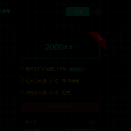
术教程
登录
下载
2000
积分
普通用户暂无购买权限
升级钻石
钻石会员购买价格 :
2000积分
G:anons123x
终身钻石购买价格 :
免费
暂无购买权限
有效期
永久