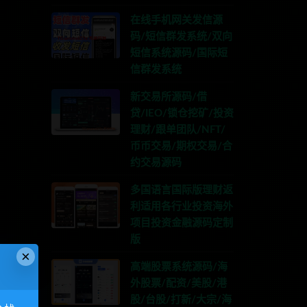
在线手机网关发信源
码/短信群发系统/双向
短信系统源码/国际短
信群发系统
新交易所源码/借
贷/IEO/锁仓挖矿/投资
理财/跟单团队/NFT/
币币交易/期权交易/合
约交易源码
多国语言国际版理财返
利适用各行业投资海外
项目投资金融源码定制
版
×
高端股票系统源码/海
外股票/配资/美股/港
股/台股/打新/大宗/海