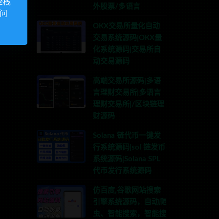
全栈
外股票/多语言
访问
OKX交易所量化自动
交易系统源码|OKX量
化系统源码|交易所自
动交易源码
高端交易所源码|多语
言理财交易所|多语言
理财交易所|/区块链理
财源码
Solana 链代币一键发
行系统源码|sol 链发币
系统源码|Solana SPL
代币发行系统源码
仿百度,谷歌网站搜索
引擎系统源码，自动爬
虫、智能搜索，智能搜