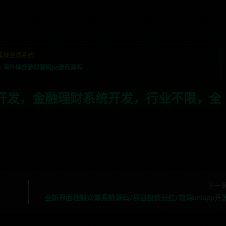
集成会员系统
»
海外综合游戏源码pg游戏源码
业不限，全栈技术开发，定制，二开联系T
下一
全新界面理财众筹系统源码/项目投资分红/前端uniapp开